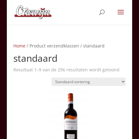
Home
/ Product verzendklassen / standaard
standaard
Resultaat 1–9 van de 296 resultaten wordt getoond