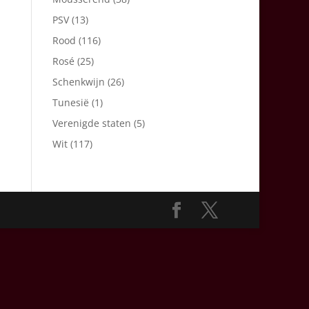
PSV
(13)
Rood
(116)
Rosé
(25)
Schenkwijn
(26)
Tunesië
(1)
Verenigde staten
(5)
Wit
(117)