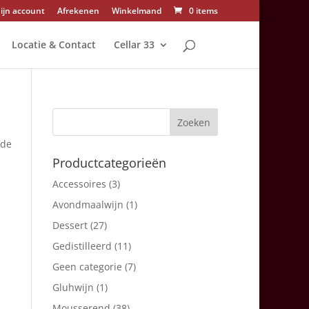
ijn account
Afrekenen
Winkelmand
0 items
Locatie & Contact
Cellar 33
nde
Productcategorieën
Accessoires
(3)
Avondmaalwijn
(1)
Dessert
(27)
Gedistilleerd
(11)
Geen categorie
(7)
Gluhwijn
(1)
Mousserend
(38)