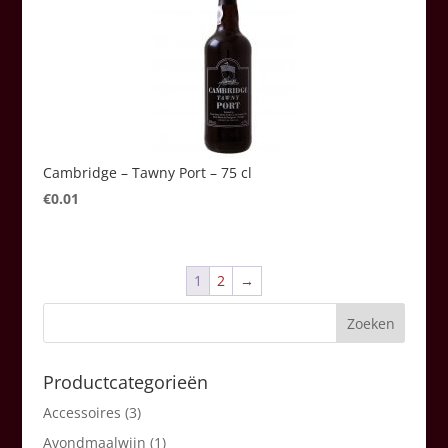
Cambridge – Tawny Port – 75 cl
€
0.01
1
2
→
Productcategorieën
Accessoires
(3)
Avondmaalwijn
(1)