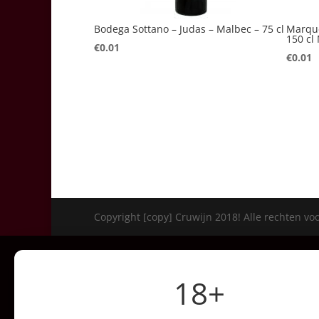
Bodega Sottano – Judas – Malbec – 75 cl
Marque
150 c
€
0.01
€
0.01
Copyright [copy] Cruwijn 2018! Alle rechten v
18+