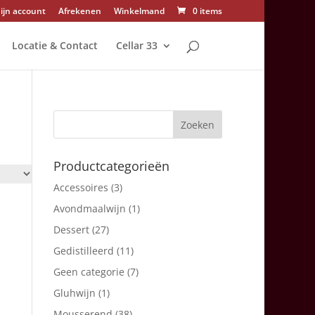
ijn account
Afrekenen
Winkelmand
0 items
Locatie & Contact
Cellar 33
Productcategorieën
Accessoires
(3)
Avondmaalwijn
(1)
Dessert
(27)
Gedistilleerd
(11)
Geen categorie
(7)
Gluhwijn
(1)
Mousserend
(38)