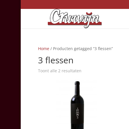
Home
/ Producten getagged “3 flessen”
3 flessen
Toont alle 2 resultaten