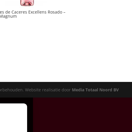
s de Caceres Excellens Rosado –
l Magnum
oorbehouden. Website realisatie door
Media Totaal Noord BV