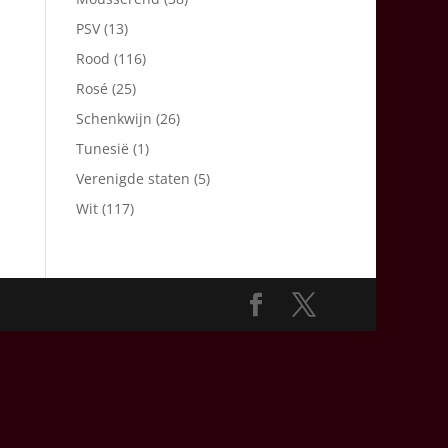
PSV
(13)
Rood
(116)
Rosé
(25)
Schenkwijn
(26)
Tunesië
(1)
Verenigde staten
(5)
Wit
(117)