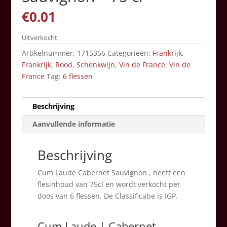
€
0.01
Uitverkocht
Artikelnummer:
1715356
Categorieën:
Frankrijk
,
Frankrijk
,
Rood
,
Schenkwijn
,
Vin de France
,
Vin de
France
Tag:
6 flessen
Beschrijving
Aanvullende informatie
Beschrijving
Cum Laude Cabernet Sauvignon , heeft een
flesinhoud van 75cl en wordt verkocht per
doos van 6 flessen. De Classificatie is IGP.
Cum Laude | Cabernet