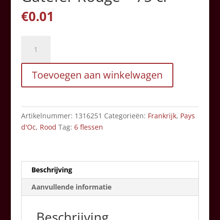
€
0.01
Domaine
de
la
Toevoegen aan winkelwagen
Clapière
-
Gatefer
Rouge
Artikelnummer:
1316251
Categorieën:
Frankrijk
,
Pays
-
d'Oc
,
Rood
Tag:
6 flessen
75
cl
aantal
Beschrijving
Aanvullende informatie
Beschrijving