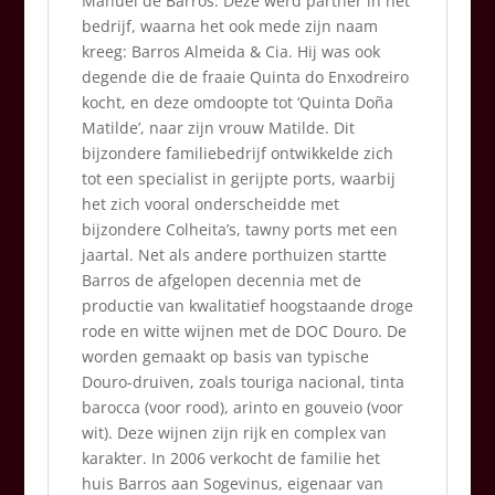
Manuel de Barros. Deze werd partner in het
bedrijf, waarna het ook mede zijn naam
kreeg: Barros Almeida & Cia. Hij was ook
degende die de fraaie Quinta do Enxodreiro
kocht, en deze omdoopte tot ‘Quinta Doña
Matilde’, naar zijn vrouw Matilde. Dit
bijzondere familiebedrijf ontwikkelde zich
tot een specialist in gerijpte ports, waarbij
het zich vooral onderscheidde met
bijzondere Colheita’s, tawny ports met een
jaartal. Net als andere porthuizen startte
Barros de afgelopen decennia met de
productie van kwalitatief hoogstaande droge
rode en witte wijnen met de DOC Douro. De
worden gemaakt op basis van typische
Douro-druiven, zoals touriga nacional, tinta
barocca (voor rood), arinto en gouveio (voor
wit). Deze wijnen zijn rijk en complex van
karakter. In 2006 verkocht de familie het
huis Barros aan Sogevinus, eigenaar van