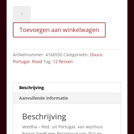
Veedha
-
Red
Toevoegen aan winkelwagen
-
75
cl
aantal
Artikelnummer:
4166550
Categorieën:
Douro
,
Portugal
,
Rood
Tag:
12 flessen
Beschrijving
Aanvullende informatie
Beschrijving
Veedha – Red, uit Portugal, van wijnhuis
Barros heeft een flesinhoud van 75cl en