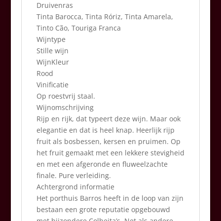
Druivenras
Tinta Barocca, Tinta Róriz, Tinta Amarela,
Tinto Cão, Touriga Franca
Wijntype
Stille wijn
WijnKleur
Rood
Vinificatie
Op roestvrij staal.
Wijnomschrijving
Rijp en rijk, dat typeert deze wijn. Maar ook
elegantie en dat is heel knap. Heerlijk rijp
fruit als bosbessen, kersen en pruimen. Op
het fruit gemaakt met een lekkere stevigheid
en met een afgeronde en fluweelzachte
finale. Pure verleiding.
Achtergrond informatie
Het porthuis Barros heeft in de loop van zijn
bestaan een grote reputatie opgebouwd
met bijzondere Colheita’s. Net als andere