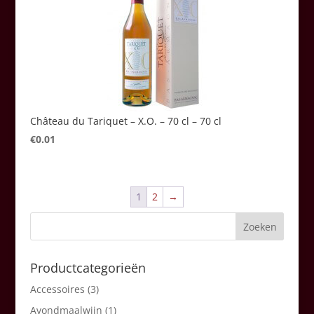
Château du Tariquet – X.O. – 70 cl – 70 cl
€
0.01
1
2
→
Productcategorieën
Accessoires
(3)
Avondmaalwijn
(1)