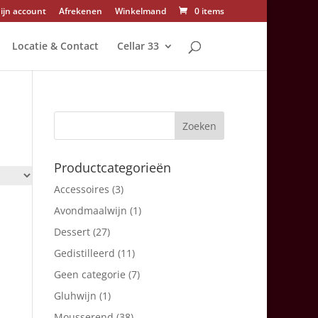
ijn account
Afrekenen
Winkelmand
0 items
Locatie & Contact
Cellar 33
Productcategorieën
Accessoires
(3)
Avondmaalwijn
(1)
Dessert
(27)
Gedistilleerd
(11)
Geen categorie
(7)
Gluhwijn
(1)
Mousserend
(38)