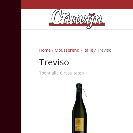
Home
/
Mousserend
/
Italië
/ Treviso
Treviso
Toont alle 6 resultaten