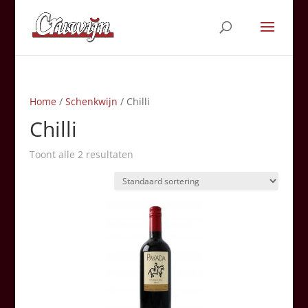
Home
/
Schenkwijn
/ Chilli
Chilli
Toont alle 2 resultaten