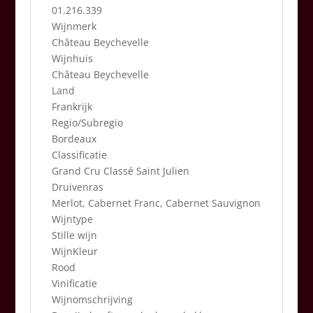
01.216.339
Wijnmerk
Château Beychevelle
Wijnhuis
Château Beychevelle
Land
Frankrijk
Regio/Subregio
Bordeaux
Classificatie
Grand Cru Classé Saint Julien
Druivenras
Merlot, Cabernet Franc, Cabernet Sauvignon
Wijntype
Stille wijn
WijnKleur
Rood
Vinificatie
Wijnomschrijving