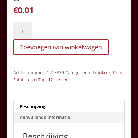
€
0.01
Château
Beychevelle
-
Toevoegen aan winkelwagen
75
cl
aantal
Artikelnummer:
1216339
Categorieën:
Frankrijk
,
Rood
,
Saint-Julien
Tag:
12 flessen
Beschrijving
Aanvullende informatie
Beschrijving