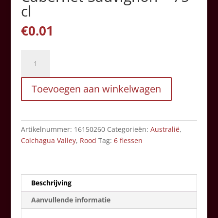
cl
€
0.01
Dos
Camelidos
-
Toevoegen aan winkelwagen
Cabernet
Sauvignon
-
75
Artikelnummer:
16150260
Categorieën:
Australië
,
cl
Colchagua Valley
,
Rood
Tag:
6 flessen
aantal
Beschrijving
Aanvullende informatie