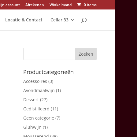
ijn account
Afrekenen
Winkelmand
0 items
Locatie & Contact
Cellar 33
Productcategorieën
Accessoires
(3)
Avondmaalwijn
(1)
Dessert
(27)
Gedistilleerd
(11)
Geen categorie
(7)
Gluhwijn
(1)
Mousserend
(38)