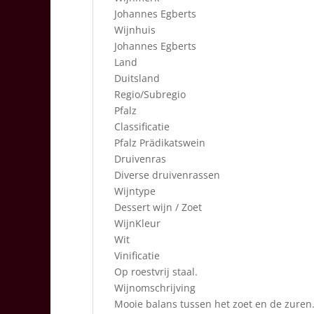
Johannes Egberts
Wijnhuis
Johannes Egberts
Land
Duitsland
Regio/Subregio
Pfalz
Classificatie
Pfalz Prädikatswein
Druivenras
Diverse druivenrassen
Wijntype
Dessert wijn / Zoet
WijnKleur
Wit
Vinificatie
Op roestvrij staal.
Wijnomschrijving
Mooie balans tussen het zoet en de zuren.