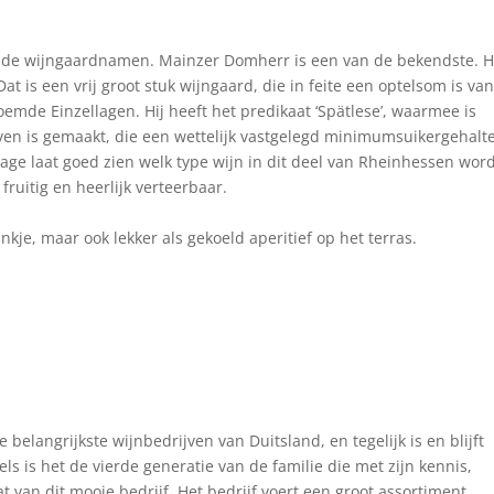
ende wijngaardnamen. Mainzer Domherr is een van de bekendste. H
t is een vrij groot stuk wijngaard, die in feite een optelsom is van
emde Einzellagen. Hij heeft het predikaat ‘Spätlese’, waarmee is
ven is gemaakt, die een wettelijk vastgelegd minimumsuikergehalt
ge laat goed zien welk type wijn in dit deel van Rheinhessen wor
ruitig en heerlijk verteerbaar.
ankje, maar ook lekker als gekoeld aperitief op het terras.
elangrijkste wijnbedrijven van Duitsland, en tegelijk is en blijft
els is het de vierde generatie van de familie die met zijn kennis,
t van dit mooie bedrijf. Het bedrijf voert een groot assortiment