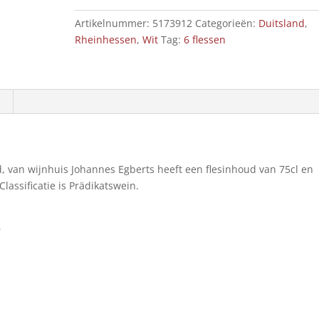
cl
Artikelnummer:
5173912
Categorieën:
Duitsland
,
aantal
Rheinhessen
,
Wit
Tag:
6 flessen
d, van wijnhuis Johannes Egberts heeft een flesinhoud van 75cl en
lassificatie is Prädikatswein.
e