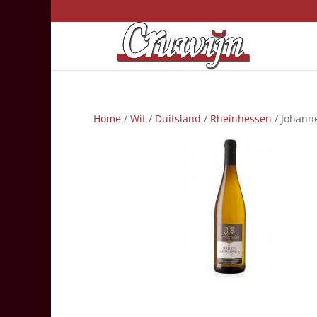
Home
/
Wit
/
Duitsland
/
Rheinhessen
/ Johanne