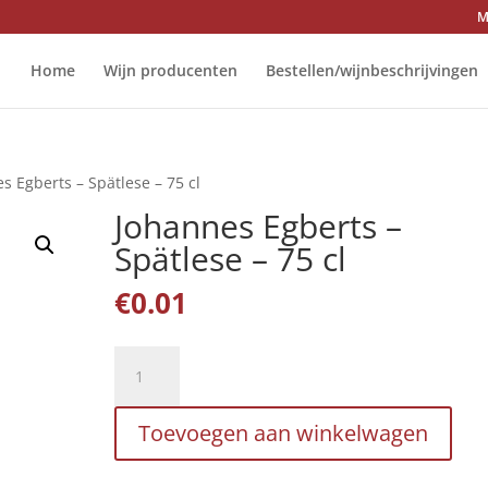
M
Home
Wijn producenten
Bestellen/wijnbeschrijvingen
s Egberts – Spätlese – 75 cl
Johannes Egberts –
Spätlese – 75 cl
€
0.01
Johannes
Egberts
-
Toevoegen aan winkelwagen
Spätlese
-
75