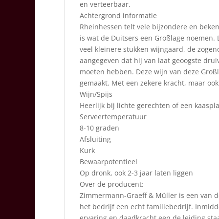
en verteerbaar.
Achtergrond informatie
Rheinhessen telt vele bijzondere en bek
is wat de Duitsers een Großlage noemen. Da
veel kleinere stukken wijngaard, de zogeno
aangegeven dat hij van laat geoogste drui
moeten hebben. Deze wijn van deze Großla
gemaakt. Met een zekere kracht, maar ook f
Wijn/Spijs
Heerlijk bij lichte gerechten of een kaaspl
Serveertemperatuur
8-10 graden
Afsluiting
Kurk
Bewaarpotentieel
Op dronk, ook 2-3 jaar laten liggen
Over de producent:
Zimmermann-Graeff & Müller is een van de b
het bedrijf een echt familiebedrijf. Inmidd
ervaring en daadkracht een de leiding staa