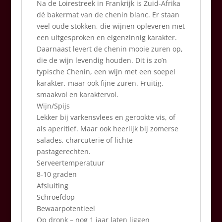
Na de Loirestreek in Frankrijk is Zuid-Afrika
dé bakermat van de chenin blanc. Er staan
veel oude stokken, die wijnen opleveren met
een uitgesproken en eigenzinnig karakter.
Daarnaast levert de chenin mooie zuren op,
die de wijn levendig houden. Dit is zo’n
typische Chenin, een wijn met een soepel
karakter, maar ook fijne zuren. Fruitig,
smaakvol en karaktervol.
Wijn/Spijs
Lekker bij varkensvlees en gerookte vis, of
als aperitief. Maar ook heerlijk bij zomerse
salades, charcuterie of lichte
pastagerechten.
Serveertemperatuur
8-10 graden
Afsluiting
Schroefdop
Bewaarpotentieel
Op dronk – nog 1 jaar laten liggen