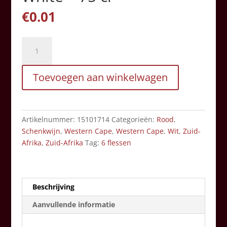
€
0.01
Kaaps
Geskenk
-
Toevoegen aan winkelwagen
Cape
White
-
75
Artikelnummer:
15101714
Categorieën:
Rood
,
cl
Schenkwijn
,
Western Cape
,
Western Cape
,
Wit
,
Zuid-
aantal
Afrika
,
Zuid-Afrika
Tag:
6 flessen
Beschrijving
Aanvullende informatie