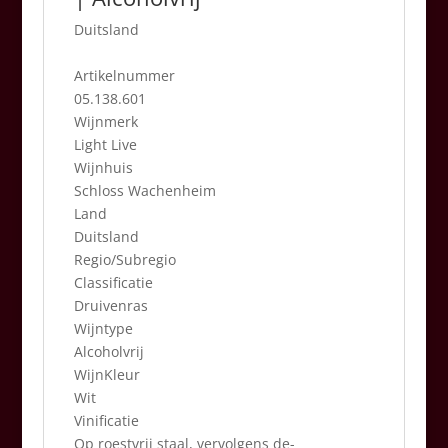
Duitsland
Artikelnummer
05.138.601
Wijnmerk
Light Live
Wijnhuis
Schloss Wachenheim
Land
Duitsland
Regio/Subregio
Classificatie
Druivenras
Wijntype
Alcoholvrij
WijnKleur
Wit
Vinificatie
Op roestvrij staal, vervolgens de-