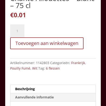
– 75 cl
€
0.01
Jean-
Max
Roger
Toevoegen aan winkelwagen
-
Cuvée
Chante
Allouettes
Artikelnummer:
1142803
Categorieën:
Frankrijk
,
-
Pouilly Fumé
,
Wit
Tag:
6 flessen
Blanc
-
75
cl
Beschrijving
aantal
Aanvullende informatie