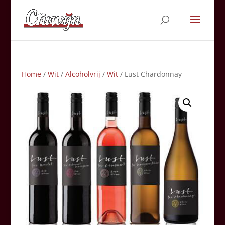
Home
/
Wit
/
Alcoholvrij
/
Wit
/ Lust Chardonnay