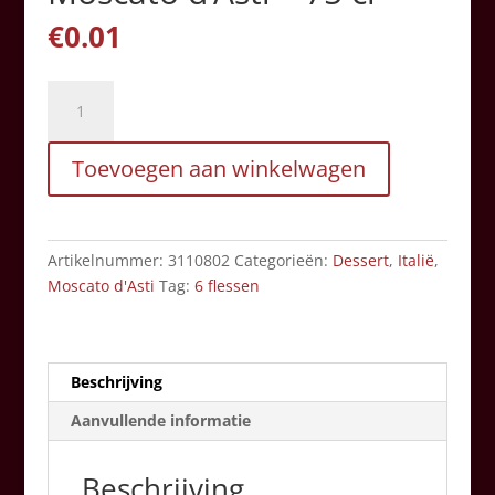
€
0.01
Terre
del
Barolo
Toevoegen aan winkelwagen
-
Moscato
d'Asti
-
Artikelnummer:
3110802
Categorieën:
Dessert
,
Italië
,
75
Moscato d'Asti
Tag:
6 flessen
cl
aantal
Beschrijving
Aanvullende informatie
Beschrijving