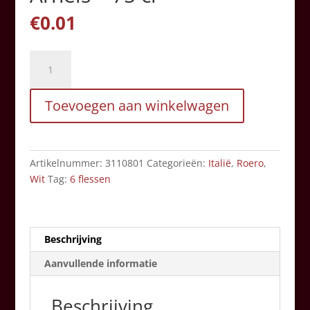
€
0.01
Terre
del
Barolo
Toevoegen aan winkelwagen
-
Roero
Arneis
-
Artikelnummer:
3110801
Categorieën:
Italië
,
Roero
,
75
Wit
Tag:
6 flessen
cl
aantal
Beschrijving
Aanvullende informatie
Beschrijving