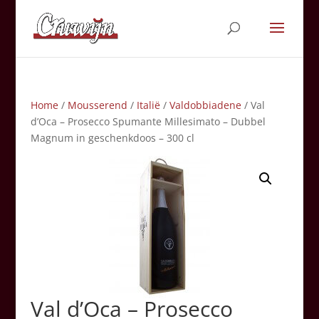
Home
/
Mousserend
/
Italië
/
Valdobbiadene
/ Val
d’Oca – Prosecco Spumante Millesimato – Dubbel
Magnum in geschenkdoos – 300 cl
Val d’Oca – Prosecco