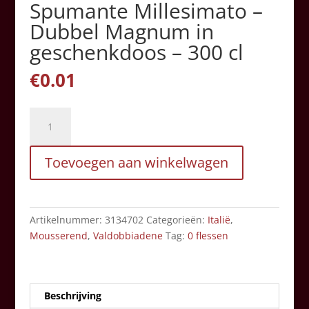
Spumante Millesimato –
Dubbel Magnum in
geschenkdoos – 300 cl
€
0.01
Val
d'Oca
-
Toevoegen aan winkelwagen
Prosecco
Spumante
Millesimato
-
Artikelnummer:
3134702
Categorieën:
Italië
,
Dubbel
Mousserend
,
Valdobbiadene
Tag:
0 flessen
Magnum
in
geschenkdoos
-
Beschrijving
300