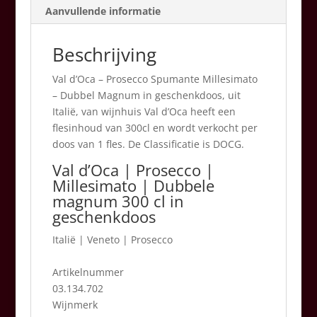
Aanvullende informatie
cl
aantal
Beschrijving
Val d’Oca – Prosecco Spumante Millesimato
– Dubbel Magnum in geschenkdoos, uit
Italië, van wijnhuis Val d’Oca heeft een
flesinhoud van 300cl en wordt verkocht per
doos van 1 fles. De Classificatie is DOCG.
Val d’Oca | Prosecco |
Millesimato | Dubbele
magnum 300 cl in
geschenkdoos
Italië
|
Veneto | Prosecco
Artikelnummer
03.134.702
Wijnmerk