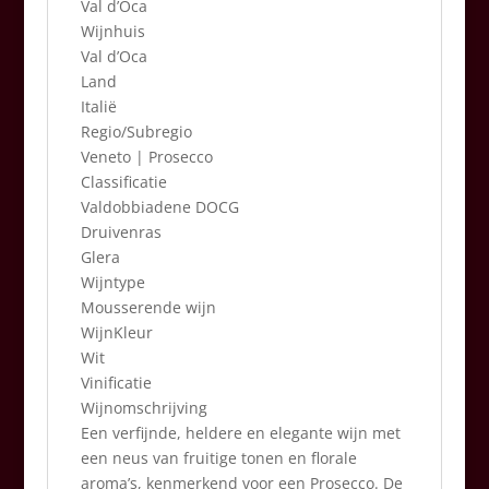
Val d’Oca
Wijnhuis
Val d’Oca
Land
Italië
Regio/Subregio
Veneto | Prosecco
Classificatie
Valdobbiadene DOCG
Druivenras
Glera
Wijntype
Mousserende wijn
WijnKleur
Wit
Vinificatie
Wijnomschrijving
Een verfijnde, heldere en elegante wijn met
een neus van fruitige tonen en florale
aroma’s, kenmerkend voor een Prosecco. De