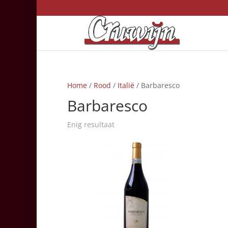
Home
/
Rood
/
Italië
/ Barbaresco
Barbaresco
Enig resultaat