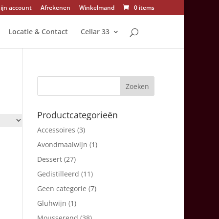
ijn account
Afrekenen
Winkelmand
0 items
Locatie & Contact
Cellar 33
Productcategorieën
Accessoires
(3)
Avondmaalwijn
(1)
Dessert
(27)
Gedistilleerd
(11)
Geen categorie
(7)
Gluhwijn
(1)
Mousserend
(38)