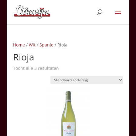
Home
/
Wit
/
Spanje
/ Rioja
Rioja
Toont alle 3 resultaten