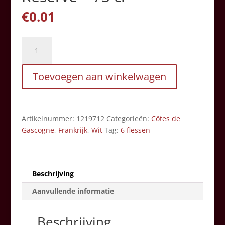
€
0.01
Domaine
du
Tariquet
Toevoegen aan winkelwagen
-
Réserve
-
75
Artikelnummer:
1219712
Categorieën:
Côtes de
cl
Gascogne
,
Frankrijk
,
Wit
Tag:
6 flessen
aantal
Beschrijving
Aanvullende informatie
Beschrijving