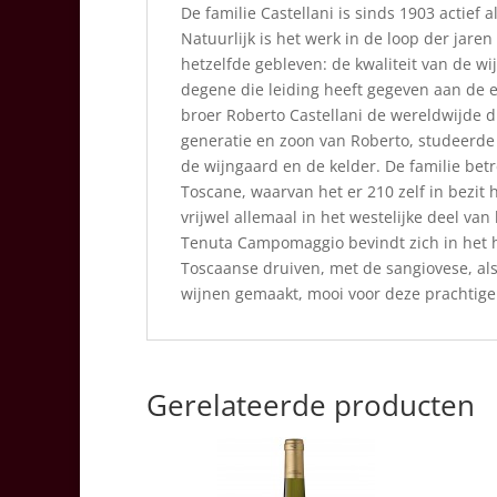
De familie Castellani is sinds 1903 actief
Natuurlijk is het werk in de loop der jare
hetzelfde gebleven: de kwaliteit van de wi
degene die leiding heeft gegeven aan de e
broer Roberto Castellani de wereldwijde dis
generatie en zoon van Roberto, studeerde a
de wijngaard en de kelder. De familie betr
Toscane, waarvan het er 210 zelf in bezit 
vrijwel allemaal in het westelijke deel van
Tenuta Campomaggio bevindt zich in het har
Toscaanse druiven, met de sangiovese, al
wijnen gemaakt, mooi voor deze prachtige 
Gerelateerde producten