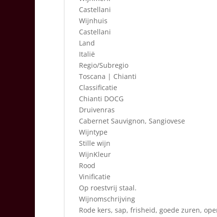
Castellani
Wijnhuis
Castellani
Land
Italië
Regio/Subregio
Toscana | Chianti
Classificatie
Chianti DOCG
Druivenras
Cabernet Sauvignon, Sangiovese
Wijntype
Stille wijn
WijnKleur
Rood
Vinificatie
Op roestvrij staal.
Wijnomschrijving
Rode kers, sap, frisheid, goede zuren, open