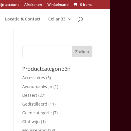
ijn account
Afrekenen
Winkelmand
0 items
Locatie & Contact
Cellar 33
Productcategorieën
Accessoires
(3)
Avondmaalwijn
(1)
Dessert
(27)
Gedistilleerd
(11)
Geen categorie
(7)
Gluhwijn
(1)
Mousserend
(38)