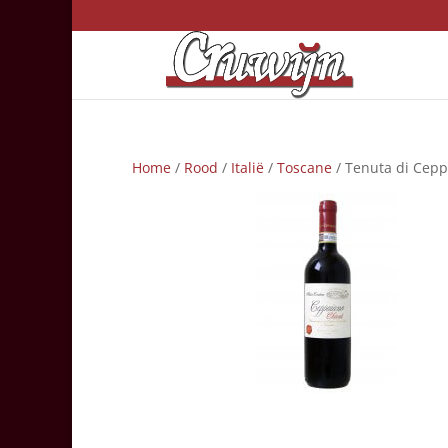
Home
/
Rood
/
Italië
/
Toscane
/ Tenuta di Ceppa