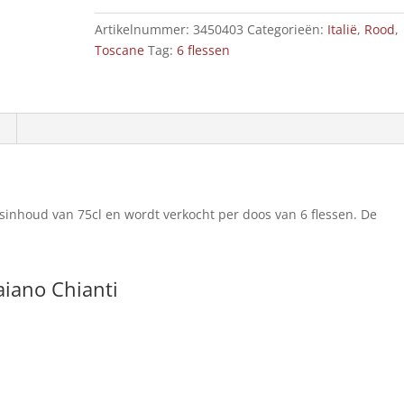
cl
Artikelnummer:
3450403
Categorieën:
Italië
,
Rood
,
aantal
Toscane
Tag:
6 flessen
esinhoud van 75cl en wordt verkocht per doos van 6 flessen. De
aiano Chianti