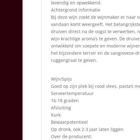
levendig en opwekkend.
Achtergrond informatie
Bij deze wijn zoekt de wijnmaker er naar o
vandaan komt weergeeft. Het belangrijkste
druiven direct na de oogst te verwerken, n
wijn krachtige aroma’s te geven. De druive
ontwikkeld om soepele en moderne wijnen 
het bijzondere terroir en de sangiovese-d
ruggengraat te geven.
Wijn/Spijs
Goed op zijn plek bij rood vlees, pasta’s m
Serveertemperatuur
16-18 graden
Afsluiting
Kurk
Bewaarpotentieel
Op dronk, ook 2-3 jaar laten liggen
Over de producent: