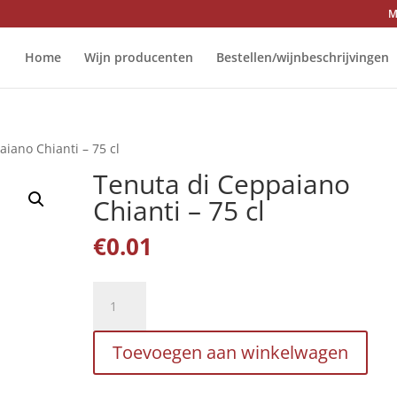
M
Home
Wijn producenten
Bestellen/wijnbeschrijvingen
iano Chianti – 75 cl
Tenuta di Ceppaiano
Chianti – 75 cl
€
0.01
Tenuta
di
Ceppaiano
Toevoegen aan winkelwagen
Chianti
-
75