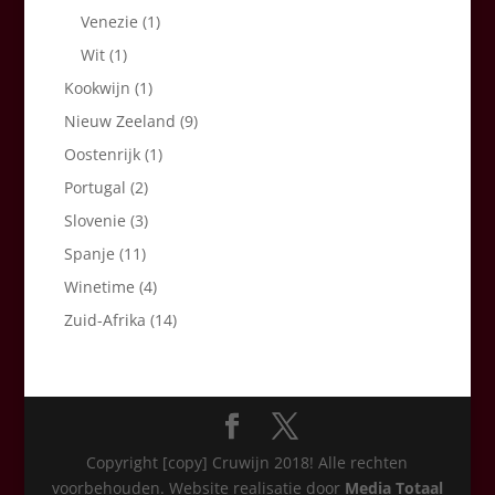
Venezie
(1)
Wit
(1)
Kookwijn
(1)
Nieuw Zeeland
(9)
Oostenrijk
(1)
Portugal
(2)
Slovenie
(3)
Spanje
(11)
Winetime
(4)
Zuid-Afrika
(14)
Copyright [copy] Cruwijn 2018! Alle rechten
voorbehouden. Website realisatie door
Media Totaal