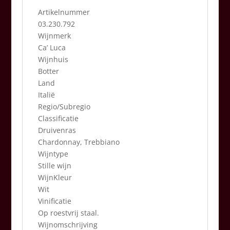
Artikelnummer
03.230.792
Wijnmerk
Ca’ Luca
Wijnhuis
Botter
Land
Italië
Regio/Subregio
Classificatie
Druivenras
Chardonnay, Trebbiano
Wijntype
Stille wijn
WijnKleur
Wit
Vinificatie
Op roestvrij staal.
Wijnomschrijving